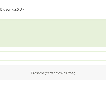
dėjų bankas
D.U.K.
Prašome įvesti paieškos frazę