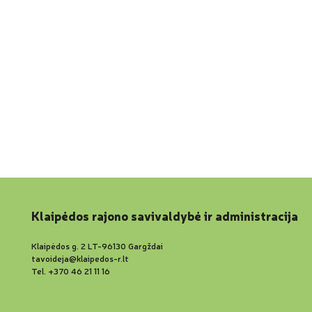
Klaipėdos rajono savivaldybė ir administracija
Klaipėdos g. 2 LT-96130 Gargždai
tavoideja@klaipedos-r.lt
Tel. +370 46 21 11 16