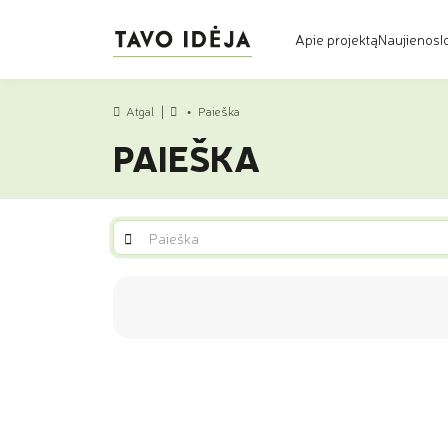
Apie projektą
Naujienos
I
Atgal
Paieška
Pradžia
PAIEŠKA
Paieška