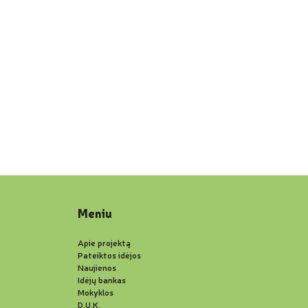
Meniu
Apie projektą
Pateiktos idėjos
Naujienos
Idėjų bankas
Mokyklos
D.U.K.