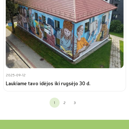
2025-09-12
Laukiame tavo idėjos iki rugsėjo 30 d.
1
2
3