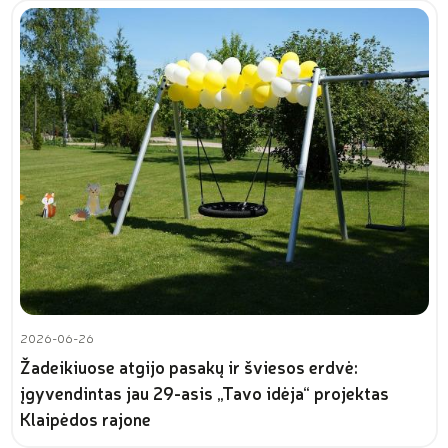
2026-06-26
Žadeikiuose atgijo pasakų ir šviesos erdvė:
įgyvendintas jau 29-asis „Tavo idėja“ projektas
Klaipėdos rajone