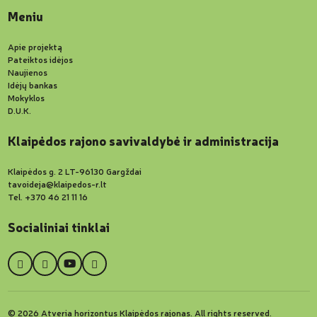
Meniu
Apie projektą
Pateiktos idėjos
Naujienos
Idėjų bankas
Mokyklos
D.U.K.
Klaipėdos rajono savivaldybė ir administracija
Klaipėdos g. 2 LT-96130 Gargždai
tavoideja@klaipedos-r.lt
Tel. +370 46 21 11 16
Socialiniai tinklai
© 2026 Atveria horizontus Klaipėdos rajonas. All rights reserved.