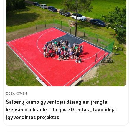
2026-07-24
Šalpėnų kaimo gyventojai džiaugiasi įrengta
krepšinio aikštele – tai jau 30-imtas „Tavo idėja“
įgyvendintas projektas