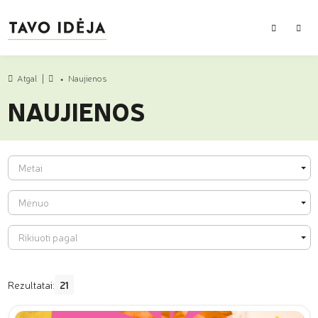
PAIEŠKA
MEN
Atgal
Naujienos
Pradžia
NAUJIENOS
Metai
Metai
Mėnuo
Mėnuo
Rikiuoti pagal
Rikiuoti pagal
Rezultatai:
21