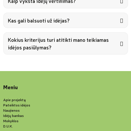
Kaip vyksta idėjų vertinimas?
Kas gali balsuoti už idėjas?
Kokius kriterijus turi atitikti mano teikiamas
idėjos pasiūlymas?
Meniu
Apie projektą
Pateiktos idėjos
Naujienos
Idėjų bankas
Mokyklos
D.U.K.