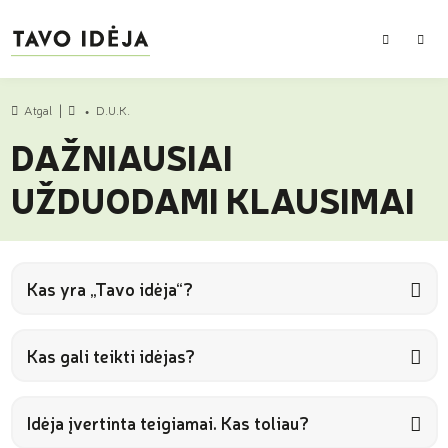
PAIEŠKA
MEN
Atgal
D.U.K.
Pradžia
DAŽNIAUSIAI
UŽDUODAMI KLAUSIMAI
Kas yra „Tavo idėja“?
Kas gali teikti idėjas?
Idėja įvertinta teigiamai. Kas toliau?