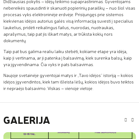
Didžiausias pokytis – idėjų teikimo supaprastinimas. Gyventojams
nebereikės spausdinti ir skanuoti popierinių paraiškų – nuo šiol visas
procesas vyks elektroninėje erdvėje. Prisijungęs prie sistemos
kiekvienas idėjos autorius galės visą informaciją suvesti į specialius
laukelius, pridėti reikalingus failus, nuorodas, nuotraukas,
aprašymus, taip pat jis iškart matys, ar trūksta kokių nors
dokumentų.
Taip pat bus galima realiu laiku stebėti, kokiame etape yra idėja,
kaip ji vertinama, ar ji patenka į balsavimą, kiek surenka balsų, kaip
yra įgyvendinama. Čia vyks ir pats balsavimas.
Naujoje svetainėje gyventojai matys ir „Tavo idėjos“ istoriją – kokios
idėjos įgyvendintos, kiek tam išleista lėšų, kokios idėjos buvo teiktos
ir nepraėjo balsavimo. Viskas – vienoje vietoje.
GALERIJA