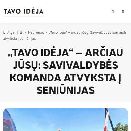
PAIEŠKA
MEN
Atgal
Naujienos
„Tavo idėja“ – arčiau jūsų: Savivaldybės komanda
Pradžia
atvyksta į seniūnijas
„TAVO IDĖJA“ – ARČIAU
JŪSŲ: SAVIVALDYBĖS
KOMANDA ATVYKSTA Į
SENIŪNIJAS