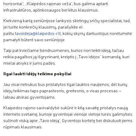
horizontai“, „Klaipėdos rajonas veža“, bus galima aptarti
infrastruktūros, aplinkosaugos bei kitus klausimus.
Kiekvieną kartą seniūnijose lankysis skirtingų sričių specialistai, tad,
jei turite konkrečių klausimų, parašykite el.
paštu
tavoideja@klaipedos-r.lt
, kokių skyrių darbuotojus norėtumėte
pamatyti būtent savo seniūnijoje.
Taip pat kviečiame bendruomenes, kurios nori teikti idėją, tačiau
reikia pagalbos ją išgryninant, kreiptis į „Tavo idėjos“ komandą, kuri
mielai atvyks ir jums padės.
Ilgai laukti idėjų teikimo pokyčiai
Jau visai netrukus bus pristatytos ilgai lauktos naujienos, dėl kurių
idėjų teikimas taps paprastesnis, greitesnis, o visas procesas –
labiau atviras gyventojams.
Klaipėdos rajono savivaldybė sukūrė ir kitą savaitę pristatys naują
interneto svetainę, kurioje gyventojai vienoje vietoje turės galimybes
sužinoti viską apie „Tavo idėją“, Gyventojo kortelę bei diskutuoti jiems
rūpimais klausimais.