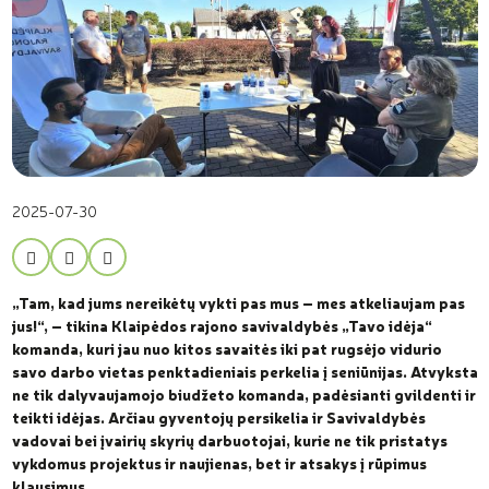
2025-07-30
„Tam, kad jums nereikėtų vykti pas mus – mes atkeliaujam pas
jus!“, – tikina Klaipėdos rajono savivaldybės „Tavo idėja“
komanda, kuri jau nuo kitos savaitės iki pat rugsėjo vidurio
savo darbo vietas penktadieniais perkelia į seniūnijas. Atvyksta
ne tik dalyvaujamojo biudžeto komanda, padėsianti gvildenti ir
teikti idėjas. Arčiau gyventojų persikelia ir Savivaldybės
vadovai bei įvairių skyrių darbuotojai, kurie ne tik pristatys
vykdomus projektus ir naujienas, bet ir atsakys į rūpimus
klausimus.