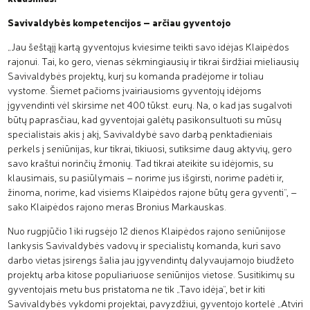
Savivaldybės kompetencijos – arčiau gyventojo
„Jau šeštąjį kartą gyventojus kviesime teikti savo idėjas Klaipėdos
rajonui. Tai, ko gero, vienas sėkmingiausių ir tikrai širdžiai mieliausių
Savivaldybės projektų, kurį su komanda pradėjome ir toliau
vystome. Šiemet pačioms įvairiausioms gyventojų idėjoms
įgyvendinti vėl skirsime net 400 tūkst. eurų. Na, o kad jas sugalvoti
būtų paprasčiau, kad gyventojai galėtų pasikonsultuoti su mūsų
specialistais akis į akį, Savivaldybė savo darbą penktadieniais
perkels į seniūnijas, kur tikrai, tikiuosi, sutiksime daug aktyvių, gero
savo kraštui norinčių žmonių. Tad tikrai ateikite su idėjomis, su
klausimais, su pasiūlymais – norime jus išgirsti, norime padėti ir,
žinoma, norime, kad visiems Klaipėdos rajone būtų gera gyventi“, –
sako Klaipėdos rajono meras Bronius Markauskas.
Nuo rugpjūčio 1 iki rugsėjo 12 dienos Klaipėdos rajono seniūnijose
lankysis Savivaldybės vadovų ir specialistų komanda, kuri savo
darbo vietas įsirengs šalia jau įgyvendintų dalyvaujamojo biudžeto
projektų arba kitose populiariuose seniūnijos vietose. Susitikimų su
gyventojais metu bus pristatoma ne tik „Tavo idėja“, bet ir kiti
Savivaldybės vykdomi projektai, pavyzdžiui, gyventojo kortelė „Atviri