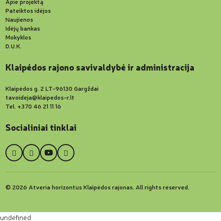
Apie projektą
Pateiktos idėjos
Naujienos
Idėjų bankas
Mokyklos
D.U.K.
Klaipėdos rajono savivaldybė ir administracija
Klaipėdos g. 2 LT-96130 Gargždai
tavoideja@klaipedos-r.lt
Tel. +370 46 21 11 16
Socialiniai tinklai
© 2026 Atveria horizontus Klaipėdos rajonas. All rights reserved.
undefined