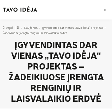
PAIEŠKA
MEN
Atgal
Naujienos
Įgyvendintas dar vienas „Tavo idėja“ projektas –
Pradžia
Žadeikiuose įrengta renginių ir laisvalaikio erdvė
ĮGYVENDINTAS DAR
VIENAS „TAVO IDĖJA“
PROJEKTAS –
ŽADEIKIUOSE ĮRENGTA
RENGINIŲ IR
LAISVALAIKIO ERDVĖ