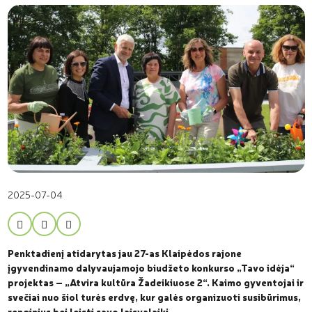
2025-07-04
Penktadienį atidarytas jau 27-as Klaipėdos rajone
įgyvendinamo dalyvaujamojo biudžeto konkurso „Tavo idėja“
projektas – „Atvira kultūra Žadeikiuose 2“. Kaimo gyventojai ir
svečiai nuo šiol turės erdvę, kur galės organizuoti susibūrimus,
renginius bei leisti savo laisvalaikį.