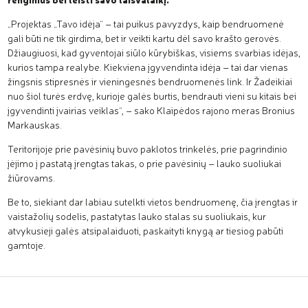
„Projektas „Tavo idėja“ – tai puikus pavyzdys, kaip bendruomenė
gali būti ne tik girdima, bet ir veikti kartu dėl savo krašto gerovės.
Džiaugiuosi, kad gyventojai siūlo kūrybiškas, visiems svarbias idėjas,
kurios tampa realybe. Kiekviena įgyvendinta idėja – tai dar vienas
žingsnis stipresnės ir vieningesnės bendruomenės link. Ir Žadeikiai
nuo šiol turės erdvę, kurioje galės burtis, bendrauti vieni su kitais bei
įgyvendinti įvairias veiklas“, – sako Klaipėdos rajono meras Bronius
Markauskas.
Teritorijoje prie pavėsinių buvo paklotos trinkelės, prie pagrindinio
įėjimo į pastatą įrengtas takas, o prie pavėsinių – lauko suoliukai
žiūrovams.
Be to, siekiant dar labiau sutelkti vietos bendruomenę, čia įrengtas ir
vaistažolių sodelis, pastatytas lauko stalas su suoliukais, kur
atvykusieji galės atsipalaiduoti, paskaityti knygą ar tiesiog pabūti
gamtoje.