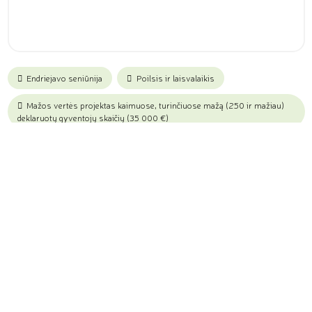
Endriejavo seniūnija
Poilsis ir laisvalaikis
Mažos vertės projektas kaimuose, turinčiuose mažą (250 ir mažiau)
deklaruotų gyventojų skaičių (35 000 €)
Projekto tikslas
Tęsti teritorijos tvarkybos darbus, sukuriant modernią, saugią ir
patrauklią bibliotekos kiemelio erdvę, skirtą bendruomenės
laisvalaikiui, aktyviam poilsiui bei kultūriniam bendravimui, kuri
skatintų gyventojus daugiau laiko praleisti kartu.
Projekto aprašymas ir sprendžiama problema