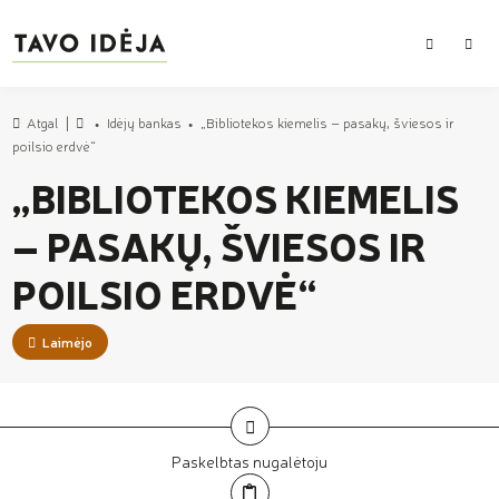
PAIEŠKA
MEN
Atgal
Idėjų bankas
„Bibliotekos kiemelis – pasakų, šviesos ir
Pradžia
poilsio erdvė“
„BIBLIOTEKOS KIEMELIS
– PASAKŲ, ŠVIESOS IR
POILSIO ERDVĖ“
Laimėjo
Paskelbtas nugalėtoju