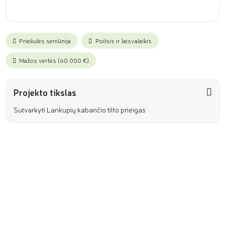
Priekulės seniūnija
Poilsis ir laisvalaikis
Mažos vertės (60 000 €)
Projekto tikslas
Sutvarkyti Lankupių kabančio tilto prieigas
Projekto aprašymas ir sprendžiama problema
Projekto rezultatas ir jų nauda
Preliminari projekto sąmata