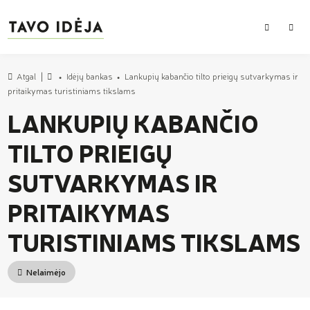
PAIEŠKA
MEN
Atgal
Idėjų bankas
Lankupių kabančio tilto prieigų sutvarkymas ir
Pradžia
pritaikymas turistiniams tikslams
LANKUPIŲ KABANČIO
TILTO PRIEIGŲ
SUTVARKYMAS IR
PRITAIKYMAS
TURISTINIAMS TIKSLAMS
Nelaimėjo