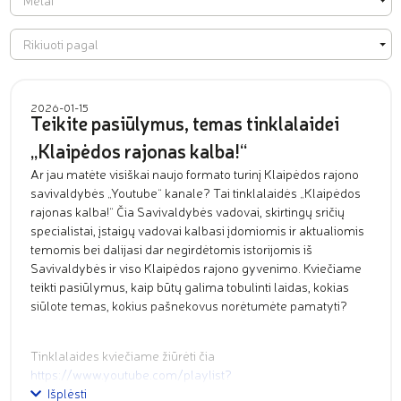
Metai
Rikiuoti pagal
Rikiuoti pagal
2026-01-15
Teikite pasiūlymus, temas tinklalaidei
„Klaipėdos rajonas kalba!“
Ar jau matėte visiškai naujo formato turinį Klaipėdos rajono
savivaldybės „Youtube“ kanale? Tai tinklalaidės „Klaipėdos
rajonas kalba!“ Čia Savivaldybės vadovai, skirtingų sričių
specialistai, įstaigų vadovai kalbasi įdomiomis ir aktualiomis
temomis bei dalijasi dar negirdėtomis istorijomis iš
Savivaldybės ir viso Klaipėdos rajono gyvenimo. Kviečiame
teikti pasiūlymus, kaip būtų galima tobulinti laidas, kokias
siūlote temas, kokius pašnekovus norėtumėte pamatyti?
Tinklalaides kviečiame žiūrėti čia
https://www.youtube.com/playlist?
list=PLZu1i04UTGJPfXTpK8CWQ56pWmAU7ou5q
Išplėsti
.