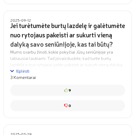
2025-09-12
Jei turėtumėte burtų lazdelę ir galėtumėte
nuo rytojaus pakeisti ar sukurti vieną
dalyką savo seniūnijoje, kas tai būtų?
Mums svarbu žinoti, kokie pokyčiai Jūsų seniūnijoje yra
labiausiai laukiami. Tad įsivaizduokite, kad turite burtų
lazdelę ir nuo rytojaus galite pakeisti ar sukurti vieną dalyką
savo seniūnijoje. Kas tai būtų?
Išplėsti
3 Komentarai
9
0
2025-07-29