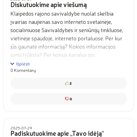
Diskutuokime apie viešumą
Klaipėdos rajono savivaldybė nuolat skelbia
įvairias naujienas savo interneto svetainėje,
socialiniuose Savivaldybės ir seniūnijų tinkluose,
vietinėje spaudoje, interneto portaluose. Per kur
jūs gaunate informaciją? Kokios informacijos
jums trūksta? Per kokius kanalus jos
pasigendate?
Išplėsti
0 Komentarų
2
0
2025-07-29
Padiskutuokime apie „Tavo idėją“