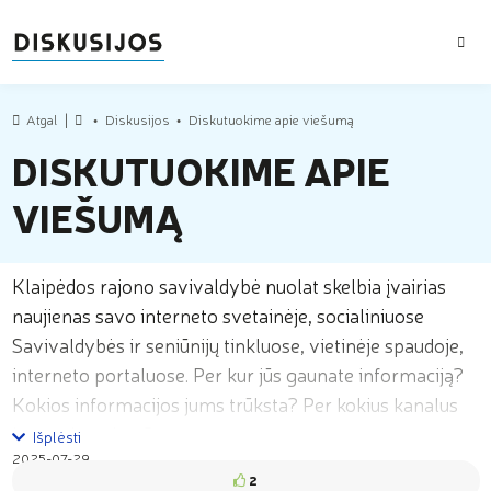
MEN
Atgal
Diskusijos
Diskutuokime apie viešumą
Pradžia
DISKUTUOKIME APIE
VIEŠUMĄ
Klaipėdos rajono savivaldybė nuolat skelbia įvairias
naujienas savo interneto svetainėje, socialiniuose
Savivaldybės ir seniūnijų tinkluose, vietinėje spaudoje,
interneto portaluose. Per kur jūs gaunate informaciją?
Kokios informacijos jums trūksta? Per kokius kanalus
jos pasigendate?
0 Komentarų
Išplėsti
2025-07-29
2