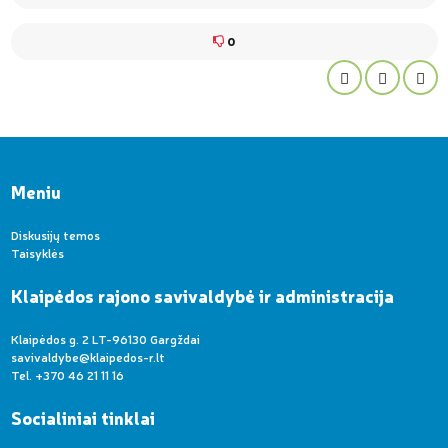
0
Meniu
Diskusijų temos
Taisyklės
Klaipėdos rajono savivaldybė ir administracija
Klaipėdos g. 2 LT-96130 Gargždai
savivaldybe@klaipedos-r.lt
Tel. +370 46 21 11 16
Socialiniai tinklai