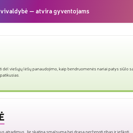
avivaldybė — atvira gyventojams
ti dėl viešųjų lėšų panaudojimo, kaip bendruomenės nariai patys siūlo s
patikusias.
Ė
ujus atradimus. Jie skatina smalsumą bei drąsą peržengti ribas ir ieškoti