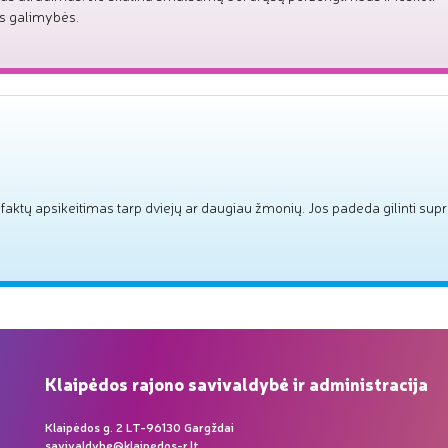
os galimybės.
faktų apsikeitimas tarp dviejų ar daugiau žmonių. Jos padeda gilinti sup
Klaipėdos rajono savivaldybė ir administracija
Klaipėdos g. 2 LT-96130 Gargždai
savivaldybe@klaipedos-r.lt