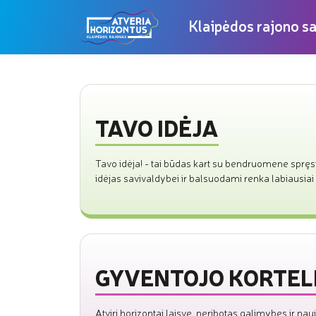
Klaipėdos rajono s
TAVO IDĖJA
Tavo idėja! - tai būdas kart su bendruomene spręs
idėjas savivaldybei ir balsuodami renka labiausiai 
GYVENTOJO KORTEL
Atviri horizontai laisvę, neribotas galimybes ir na