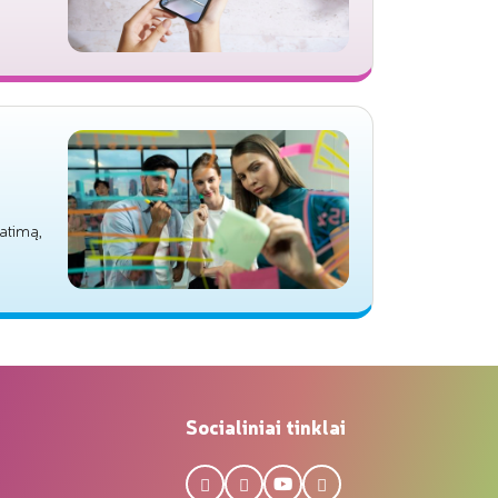
ratimą,
Socialiniai tinklai